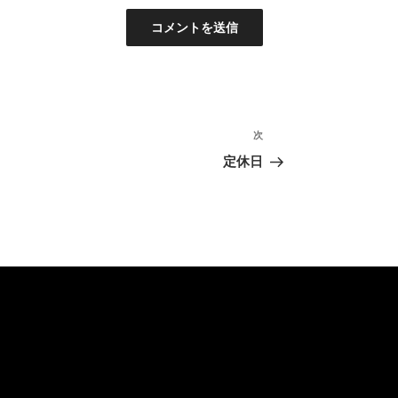
次
次
の
定休日
投
稿