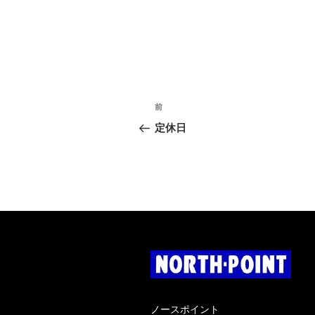
投
過
前
稿
去
定休日
の
ナ
投
稿
ビ
ゲ
ー
シ
ョ
ン
ノースポイント