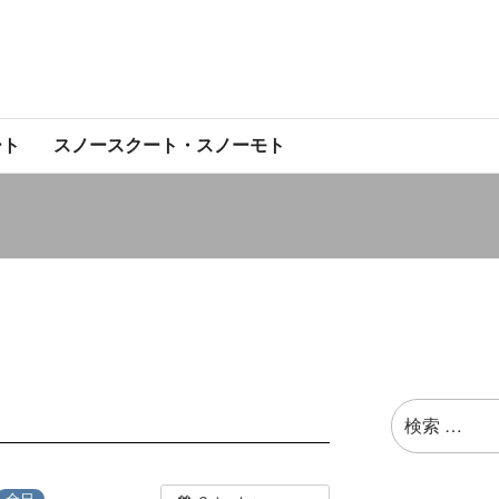
ート
スノースクート・スノーモト
検
索:
全日