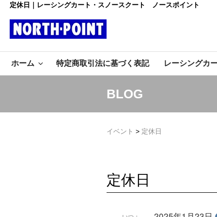
コ
定休日｜レーシングカート・スノースクート ノースポイント
ン
テ
ン
レーシング
ツ
初心者大歓迎のスノースクー
へ
ホーム
特定商取引法に基づく表記
レーシングカ
ト・カートショップ
ス
カート・スノ
キ
ッ
ースクート
BLOG
プ
ノースポイ
イベント
>
定休日
ント
定休日
2025年1月23日
いつ：