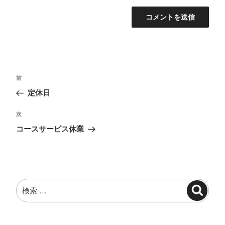
投
過
前
稿
去
定休日
ナ
の
投
ビ
次
次
稿
の
ゲ
コースサービス休業
投
ー
稿
シ
ョ
検
ン
検
索:
索