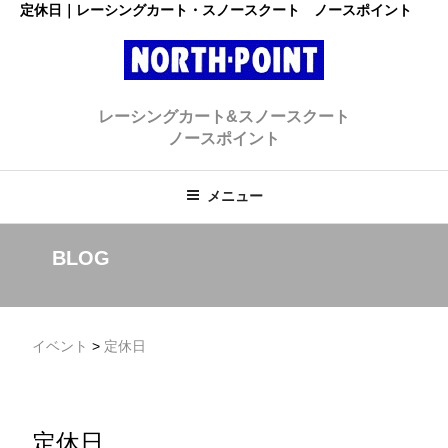
コ
定休日｜レーシングカート・スノースクート ノースポイント
ン
テ
ン
レーシングカート・スノースクー
ツ
初心者大歓迎のスノースクート・カートショップ
レーシングカート&スノースクート
へ
ト ノースポイント
ノースポイント
ス
キ
ッ
メニュー
プ
BLOG
イベント
>
定休日
定休日