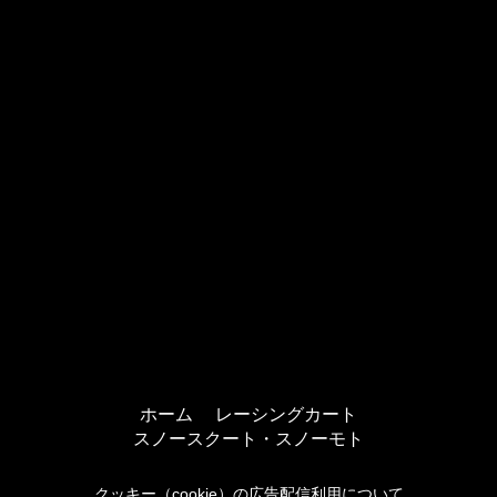
ホーム
レーシングカート
スノースクート・スノーモト
クッキー（cookie）の広告配信利用について