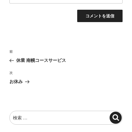
投
過
前
稿
去
休業 南幌コースサービス
ナ
の
投
ビ
次
次
稿
の
ゲ
お休み
投
ー
稿
シ
ョ
検
ン
検
索:
索