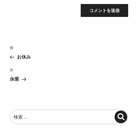
投
過
前
稿
去
お休み
ナ
の
投
ビ
次
次
稿
の
ゲ
休業
投
ー
稿
シ
ョ
検
ン
検
索:
索