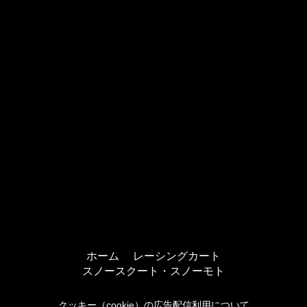
ホーム
レーシングカート
スノースクート・スノーモト
クッキー（cookie）の広告配信利用について