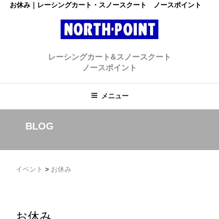
コ
お休み｜レーシングカート・スノースクート ノースポイント
ン
テ
ン
レーシングカート・スノースクー
ツ
初心者大歓迎のスノースクート・カートショップ
レーシングカート&スノースクート
へ
ト ノースポイント
ノースポイント
ス
キ
ッ
メニュー
プ
BLOG
イベント
>
お休み
お休み