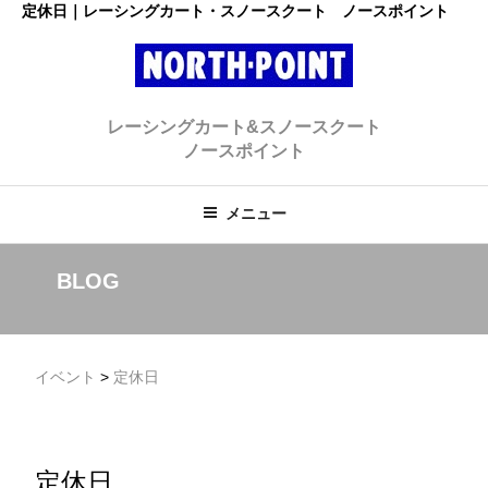
コ
定休日｜レーシングカート・スノースクート ノースポイント
ン
テ
ン
レーシングカート・スノースクー
ツ
初心者大歓迎のスノースクート・カートショップ
レーシングカート&スノースクート
へ
ト ノースポイント
ノースポイント
ス
キ
ッ
メニュー
プ
BLOG
イベント
>
定休日
定休日