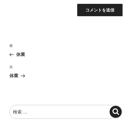
投
過
前
稿
去
休業
ナ
の
投
ビ
次
次
稿
の
ゲ
休業
投
ー
稿
シ
ョ
検
ン
検
索:
索