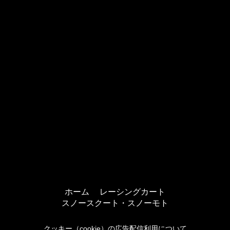
ホーム
レーシングカート
スノースクート・スノーモト
クッキー（cookie）の広告配信利用について