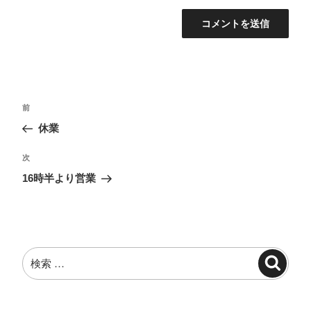
投
過
前
稿
去
休業
ナ
の
投
ビ
次
次
稿
の
ゲ
16時半より営業
投
ー
稿
シ
ョ
検
ン
検
索:
索