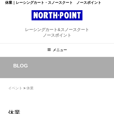
コ
休業｜レーシングカート・スノースクート ノースポイント
ン
テ
ン
レーシングカート・スノースクー
ツ
初心者大歓迎のスノースクート・カートショップ
レーシングカート&スノースクート
へ
ト ノースポイント
ノースポイント
ス
キ
ッ
メニュー
プ
BLOG
イベント
>
休業
休業