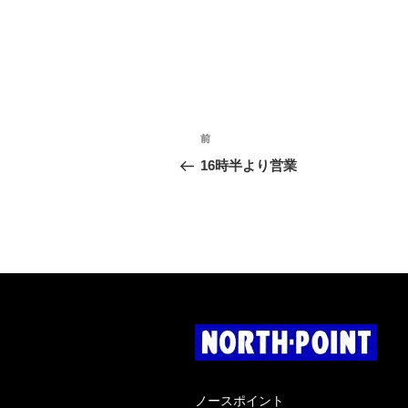
投
過
前
稿
去
16時半より営業
の
ナ
投
稿
ビ
ゲ
ー
シ
ョ
ン
ノースポイント