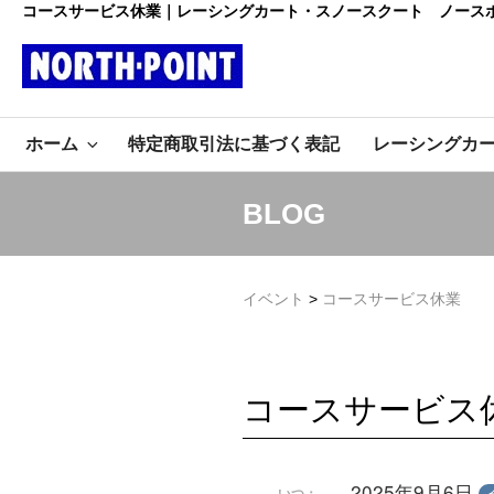
コ
コースサービス休業｜レーシングカート・スノースクート ノース
ン
テ
ン
レーシング
ツ
初心者大歓迎のスノースクー
へ
ホーム
特定商取引法に基づく表記
レーシングカ
ト・カートショップ
ス
カート・スノ
キ
ッ
ースクート
BLOG
プ
ノースポイ
イベント
>
コースサービス休業
ント
コースサービス
2025年9月6日
いつ：