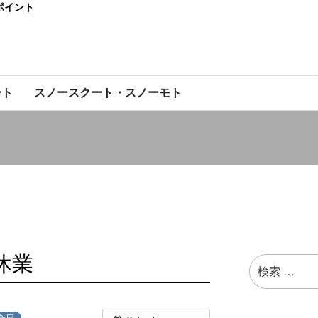
ポイント
ート
スノースクート・スノーモト
休業
検
索:
全日