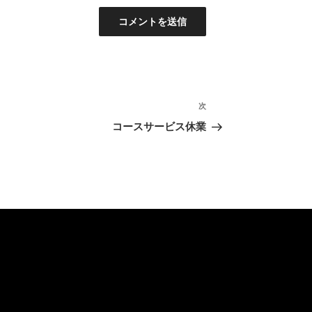
次
次
の
コースサービス休業
投
稿