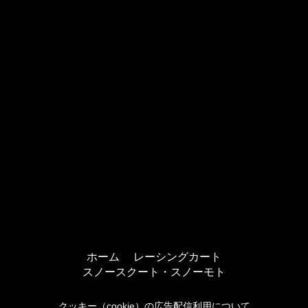
ホーム
レーシングカート
スノースクート・スノーモト
クッキー（cookie）の広告配信利用について