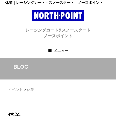
コ
休業｜レーシングカート・スノースクート ノースポイント
ン
テ
ン
レーシングカート・スノースクー
ツ
初心者大歓迎のスノースクート・カートショップ
レーシングカート&スノースクート
へ
ト ノースポイント
ノースポイント
ス
キ
ッ
メニュー
プ
BLOG
イベント
>
休業
休業