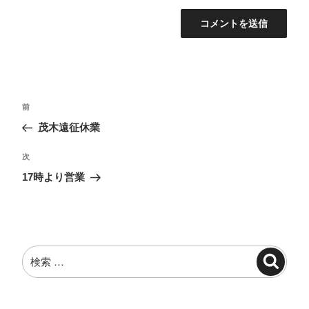
投
過
前
稿
去
茂木遠征休業
ナ
の
投
ビ
次
次
稿
の
ゲ
17時より営業
投
ー
稿
シ
ョ
検
ン
検
索:
索