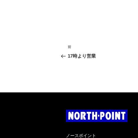
投
過
前
稿
去
17時より営業
の
ナ
投
稿
ビ
ゲ
ー
シ
ョ
ン
ノースポイント