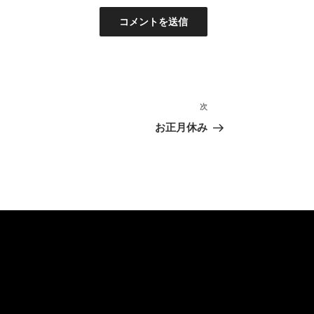
次
次
の
お正月休み
投
稿