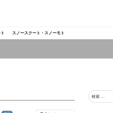
ート
スノースクート・スノーモト
検
索:
日
全日