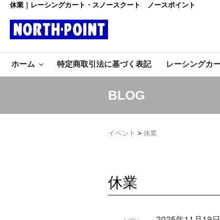
コ
休業｜レーシングカート・スノースクート ノースポイント
ン
テ
ン
レーシング
ツ
初心者大歓迎のスノースクー
へ
ホーム
特定商取引法に基づく表記
レーシングカ
ト・カートショップ
ス
カート・スノ
キ
ッ
ースクート
BLOG
プ
ノースポイ
イベント
>
休業
ント
休業
2025年11月19
いつ：