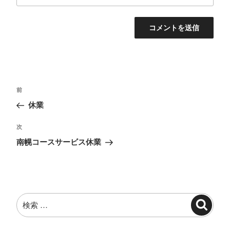
投
過
前
稿
去
休業
ナ
の
投
ビ
次
次
稿
の
ゲ
南幌コースサービス休業
投
ー
稿
シ
ョ
検
ン
検
索:
索