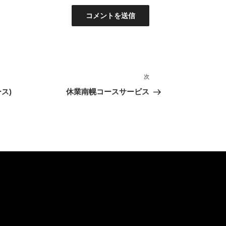
次
次
の
ス)
休業南幌コースサービス
投
稿