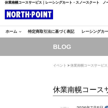
コ
休業南幌コースサービス｜レーシングカート・スノースクート ノ
ン
テ
ン
レーシング
ツ
初心者大歓迎のスノースクー
へ
ホーム
特定商取引法に基づく表記
レーシングカ
ト・カートショップ
ス
カート・スノ
キ
ッ
ースクート
BLOG
プ
ノースポイ
イベント
>
休業南幌コースサービス
ント
休業南幌コース
2026年7月5日
いつ：