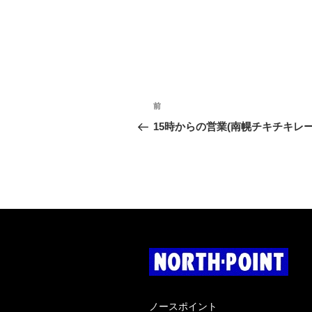
投
過
前
稿
去
15時からの営業(南幌チキチキレー
の
ナ
投
稿
ビ
ゲ
ー
シ
ョ
ン
ノースポイント