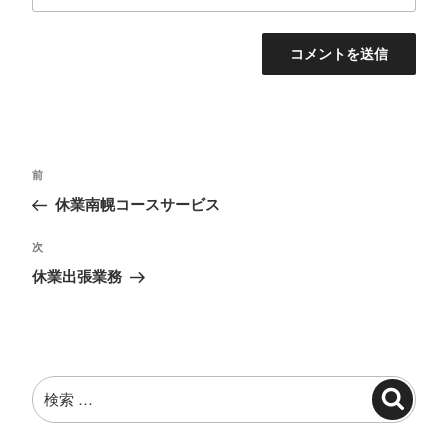
投
過
前
稿
去
休業南幌コースサービス
ナ
の
投
ビ
次
次
稿
の
ゲ
休業出張業務
投
ー
稿
シ
ョ
検
ン
検
索:
索