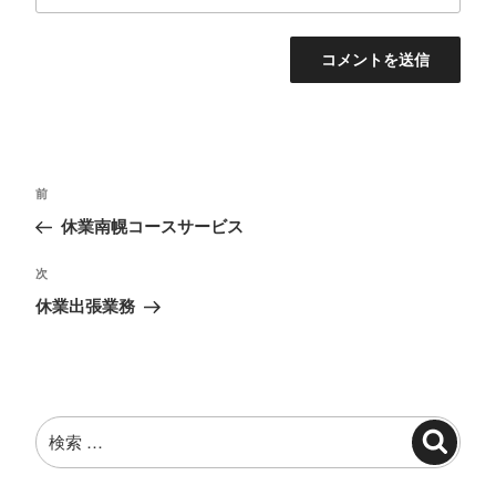
投
過
前
稿
去
休業南幌コースサービス
ナ
の
投
ビ
次
次
稿
の
ゲ
休業出張業務
投
ー
稿
シ
ョ
検
ン
検
索:
索