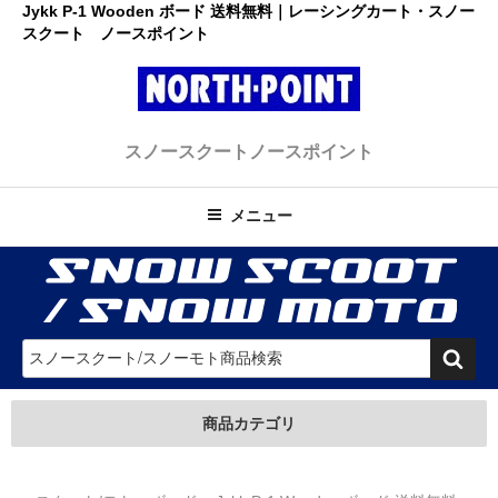
コ
Jykk P-1 Wooden ボード 送料無料｜レーシングカート・スノー
スクート ノースポイント
ン
テ
ン
ツ
レーシングカート・スノースクー
へ
初心者大歓迎のスノースクート・カートショップ
スノースクート
ノースポイント
ス
ト ノースポイント
キ
ッ
メニュー
プ
検
索
商品カテゴリ