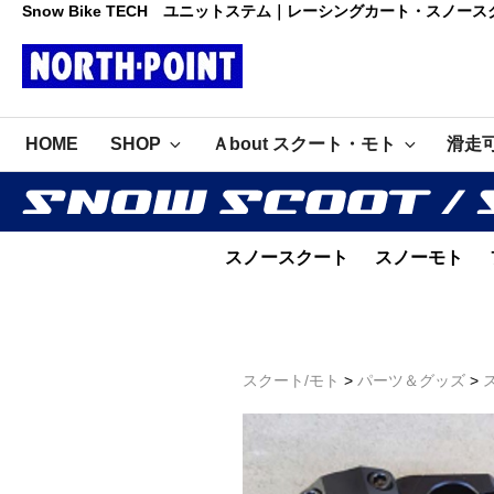
コ
Snow Bike TECH ユニットステム｜レーシングカート・スノ
ン
テ
ン
レーシング
ツ
初心者大歓迎のスノースクー
へ
HOME
SHOP
Ａbout スクート・モト
滑走
ト・カートショップ
ス
カート・スノ
キ
ッ
ースクート
プ
ノースポイ
スノースクート
スノーモト
ント
スクート/モト
>
パーツ＆グッズ
>