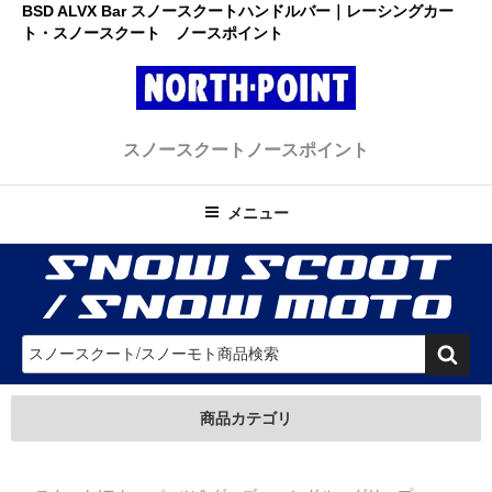
コ
BSD ALVX Bar スノースクートハンドルバー｜レーシングカー
ト・スノースクート ノースポイント
ン
テ
ン
ツ
レーシングカート・スノースクー
へ
初心者大歓迎のスノースクート・カートショップ
スノースクート
ノースポイント
ス
ト ノースポイント
キ
ッ
メニュー
プ
検
索
商品カテゴリ