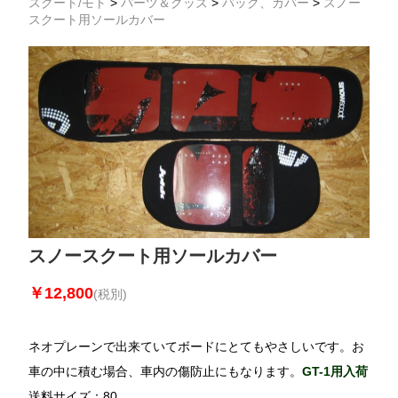
スクート/モト
>
パーツ＆グッズ
>
バック、カバー
>
スノー
スクート用ソールカバー
スノースクート用ソールカバー
￥12,800
(税別)
ネオプレーンで出来ていてボードにとてもやさしいです。お
車の中に積む場合、車内の傷防止にもなります。
GT-1用入荷
送料サイズ：80