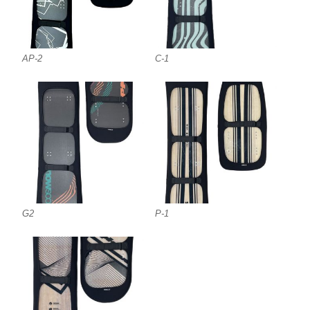
AP-2
C-1
G2
P-1