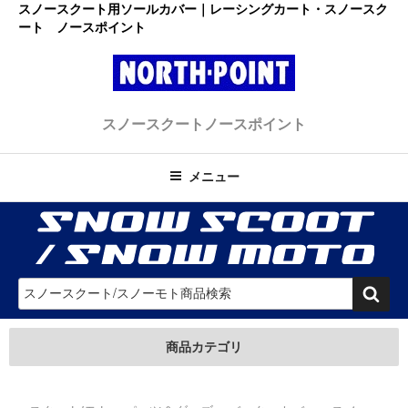
コ
スノースクート用ソールカバー｜レーシングカート・スノースク
ート ノースポイント
ン
テ
ン
ツ
レーシングカート・スノースクー
へ
初心者大歓迎のスノースクート・カートショップ
スノースクート
ノースポイント
ス
ト ノースポイント
キ
ッ
メニュー
プ
検
索
商品カテゴリ