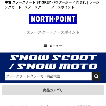
コ
中古 スノースクート STIGREY パウダーボード 売切れ｜レーシ
ングカート・スノースクート ノースポイント
ン
テ
ン
ツ
レーシングカート・スノースクー
へ
初心者大歓迎のスノースクート・カートショップ
スノースクート
ノースポイント
ス
ト ノースポイント
キ
ッ
メニュー
プ
検
索
商品カテゴリ