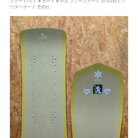
スクート/モト
>
ボード
>
中古 スノースクート STIGREY パ
ウダーボード 売切れ