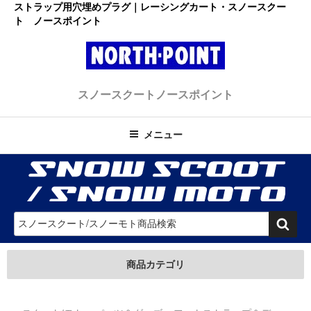
コ
ストラップ用穴埋めプラグ｜レーシングカート・スノースクー
ト ノースポイント
ン
テ
ン
ツ
レーシングカート・スノースクー
へ
初心者大歓迎のスノースクート・カートショップ
スノースクート
ノースポイント
ス
ト ノースポイント
キ
ッ
メニュー
プ
検
索
商品カテゴリ