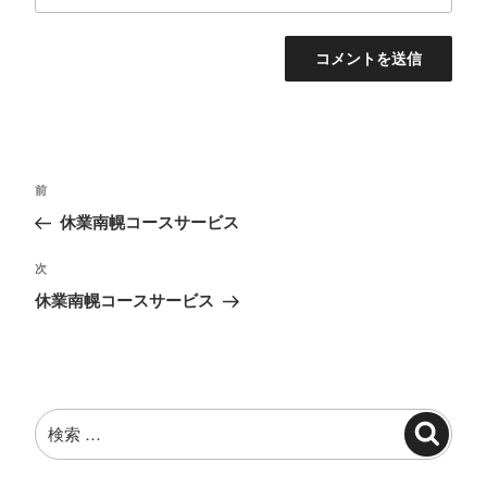
投
過
前
稿
去
休業南幌コースサービス
ナ
の
投
ビ
次
次
稿
の
ゲ
休業南幌コースサービス
投
ー
稿
シ
ョ
検
ン
検
索:
索