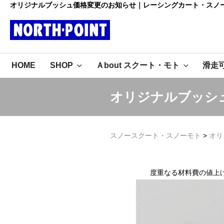
コ
オリジナルブッシュ価格変更のお知らせ｜レーシングカート・スノ
ン
テ
ン
レーシング
ツ
初心者大歓迎のスノースクー
へ
HOME
SHOP
Ａbout スクート・モト
滑走
ト・カートショップ
ス
カート・スノ
キ
ッ
ースクート
オリジナルブッシ
プ
ノースポイ
スノースクート・スノーモト
>
オリ
ント
度重なる材料費の値上