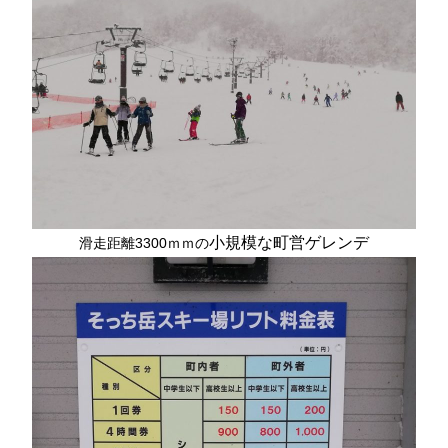
小規模な町営ゲレンデ
滑走距離3300ｍｍの